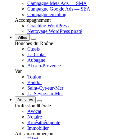
Campagne Meta Ads — SMA
Campagne Google Ads — SEA
Campagne emailing
Accompagnement
Coaching WordPress
Nettoyage WordPress piraté
Villes
Bouches-du-Rhône
Cassis
La Ciotat
Aubagne
Aix-en-Provence
Var
Toulon
Bandol
Saint-Cyr-sur-Mer
La Seyne-sur-Mer
Activités
Profession libérale
Avocat
Notaire
Kinésithérapeute
Immobilier
Artisan-commerçant