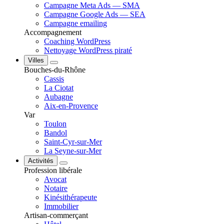
Campagne Meta Ads — SMA
Campagne Google Ads — SEA
Campagne emailing
Accompagnement
Coaching WordPress
Nettoyage WordPress piraté
Villes
Bouches-du-Rhône
Cassis
La Ciotat
Aubagne
Aix-en-Provence
Var
Toulon
Bandol
Saint-Cyr-sur-Mer
La Seyne-sur-Mer
Activités
Profession libérale
Avocat
Notaire
Kinésithérapeute
Immobilier
Artisan-commerçant