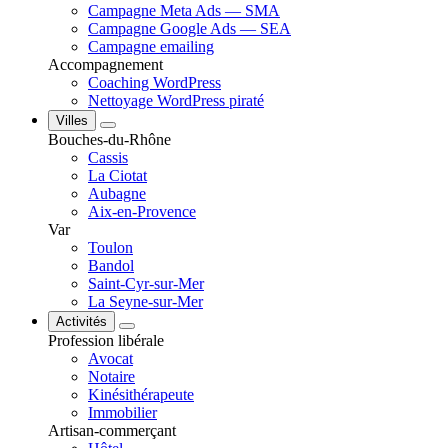
Campagne Meta Ads — SMA
Campagne Google Ads — SEA
Campagne emailing
Accompagnement
Coaching WordPress
Nettoyage WordPress piraté
Villes
Bouches-du-Rhône
Cassis
La Ciotat
Aubagne
Aix-en-Provence
Var
Toulon
Bandol
Saint-Cyr-sur-Mer
La Seyne-sur-Mer
Activités
Profession libérale
Avocat
Notaire
Kinésithérapeute
Immobilier
Artisan-commerçant