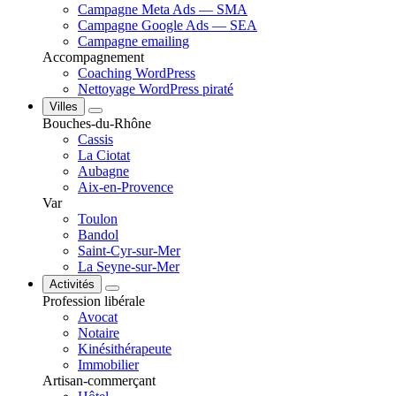
Campagne Meta Ads — SMA
Campagne Google Ads — SEA
Campagne emailing
Accompagnement
Coaching WordPress
Nettoyage WordPress piraté
Villes
Bouches-du-Rhône
Cassis
La Ciotat
Aubagne
Aix-en-Provence
Var
Toulon
Bandol
Saint-Cyr-sur-Mer
La Seyne-sur-Mer
Activités
Profession libérale
Avocat
Notaire
Kinésithérapeute
Immobilier
Artisan-commerçant