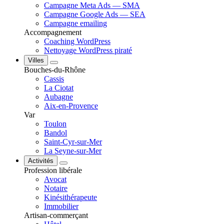
Campagne Meta Ads — SMA
Campagne Google Ads — SEA
Campagne emailing
Accompagnement
Coaching WordPress
Nettoyage WordPress piraté
Villes
Bouches-du-Rhône
Cassis
La Ciotat
Aubagne
Aix-en-Provence
Var
Toulon
Bandol
Saint-Cyr-sur-Mer
La Seyne-sur-Mer
Activités
Profession libérale
Avocat
Notaire
Kinésithérapeute
Immobilier
Artisan-commerçant