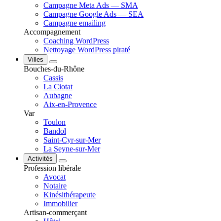
Campagne Meta Ads — SMA
Campagne Google Ads — SEA
Campagne emailing
Accompagnement
Coaching WordPress
Nettoyage WordPress piraté
Villes
Bouches-du-Rhône
Cassis
La Ciotat
Aubagne
Aix-en-Provence
Var
Toulon
Bandol
Saint-Cyr-sur-Mer
La Seyne-sur-Mer
Activités
Profession libérale
Avocat
Notaire
Kinésithérapeute
Immobilier
Artisan-commerçant