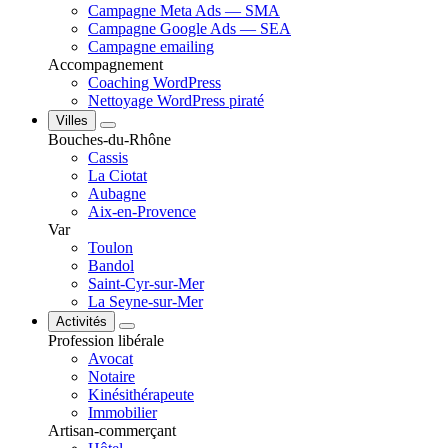
Campagne Meta Ads — SMA
Campagne Google Ads — SEA
Campagne emailing
Accompagnement
Coaching WordPress
Nettoyage WordPress piraté
Villes
Bouches-du-Rhône
Cassis
La Ciotat
Aubagne
Aix-en-Provence
Var
Toulon
Bandol
Saint-Cyr-sur-Mer
La Seyne-sur-Mer
Activités
Profession libérale
Avocat
Notaire
Kinésithérapeute
Immobilier
Artisan-commerçant