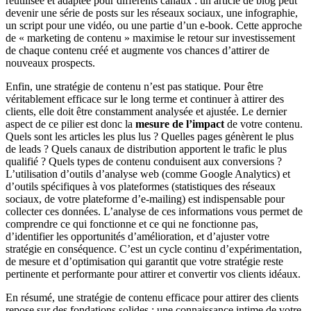
réutilisée et adaptée pour différents canaux : un article de blog peut
devenir une série de posts sur les réseaux sociaux, une infographie,
un script pour une vidéo, ou une partie d’un e-book. Cette approche
de « marketing de contenu » maximise le retour sur investissement
de chaque contenu créé et augmente vos chances d’attirer de
nouveaux prospects.
Enfin, une stratégie de contenu n’est pas statique. Pour être
véritablement efficace sur le long terme et continuer à attirer des
clients, elle doit être constamment analysée et ajustée. Le dernier
aspect de ce pilier est donc la
mesure de l’impact
de votre contenu.
Quels sont les articles les plus lus ? Quelles pages génèrent le plus
de leads ? Quels canaux de distribution apportent le trafic le plus
qualifié ? Quels types de contenu conduisent aux conversions ?
L’utilisation d’outils d’analyse web (comme Google Analytics) et
d’outils spécifiques à vos plateformes (statistiques des réseaux
sociaux, de votre plateforme d’e-mailing) est indispensable pour
collecter ces données. L’analyse de ces informations vous permet de
comprendre ce qui fonctionne et ce qui ne fonctionne pas,
d’identifier les opportunités d’amélioration, et d’ajuster votre
stratégie en conséquence. C’est un cycle continu d’expérimentation,
de mesure et d’optimisation qui garantit que votre stratégie reste
pertinente et performante pour attirer et convertir vos clients idéaux.
En résumé, une stratégie de contenu efficace pour attirer des clients
repose sur des fondations solides : une connaissance intime de votre