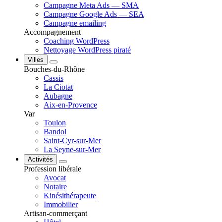
Campagne Meta Ads — SMA
Campagne Google Ads — SEA
Campagne emailing
Accompagnement
Coaching WordPress
Nettoyage WordPress piraté
Villes
Bouches-du-Rhône
Cassis
La Ciotat
Aubagne
Aix-en-Provence
Var
Toulon
Bandol
Saint-Cyr-sur-Mer
La Seyne-sur-Mer
Activités
Profession libérale
Avocat
Notaire
Kinésithérapeute
Immobilier
Artisan-commerçant