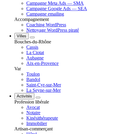
Campagne Meta Ads — SMA
Campagne Google Ads — SEA
Campagne emailing
Accompagnement
Coaching WordPress
Nettoyage WordPress piraté
Villes
Bouches-du-Rhône
Cassis
La Ciotat
Aubagne
Aix-en-Provence
Var
Toulon
Bandol
Saint-Cyr-sur-Mer
La Seyne-sur-Mer
Activités
Profession libérale
Avocat
Notaire
Kinésithérapeute
Immobilier
Artisan-commerçant