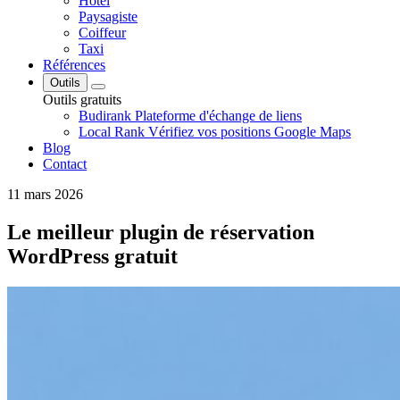
Hôtel
Paysagiste
Coiffeur
Taxi
Références
Outils
Outils gratuits
Budirank
Plateforme d'échange de liens
Local Rank
Vérifiez vos positions Google Maps
Blog
Contact
11 mars 2026
Le meilleur plugin de réservation
WordPress gratuit