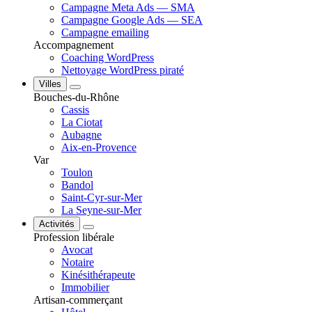
Campagne Meta Ads — SMA
Campagne Google Ads — SEA
Campagne emailing
Accompagnement
Coaching WordPress
Nettoyage WordPress piraté
Villes
Bouches-du-Rhône
Cassis
La Ciotat
Aubagne
Aix-en-Provence
Var
Toulon
Bandol
Saint-Cyr-sur-Mer
La Seyne-sur-Mer
Activités
Profession libérale
Avocat
Notaire
Kinésithérapeute
Immobilier
Artisan-commerçant