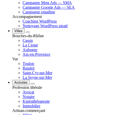
Campagne Meta Ads — SMA
Campagne Google Ads — SEA
Campagne emailing
Accompagnement
Coaching WordPress
Nettoyage WordPress piraté
Villes
Bouches-du-Rhône
Cassis
La Ciotat
Aubagne
Aix-en-Provence
Var
Toulon
Bandol
Saint-Cyr-sur-Mer
La Seyne-sur-Mer
Activités
Profession libérale
Avocat
Notaire
Kinésithérapeute
Immobilier
Artisan-commerçant