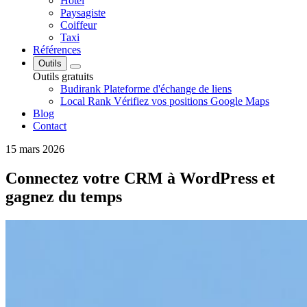
Hôtel
Paysagiste
Coiffeur
Taxi
Références
Outils
Outils gratuits
Budirank
Plateforme d'échange de liens
Local Rank
Vérifiez vos positions Google Maps
Blog
Contact
15 mars 2026
Connectez votre CRM à WordPress et
gagnez du temps