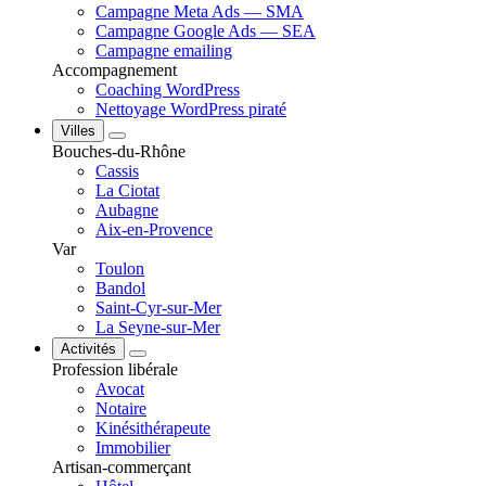
Campagne Meta Ads — SMA
Campagne Google Ads — SEA
Campagne emailing
Accompagnement
Coaching WordPress
Nettoyage WordPress piraté
Villes
Bouches-du-Rhône
Cassis
La Ciotat
Aubagne
Aix-en-Provence
Var
Toulon
Bandol
Saint-Cyr-sur-Mer
La Seyne-sur-Mer
Activités
Profession libérale
Avocat
Notaire
Kinésithérapeute
Immobilier
Artisan-commerçant