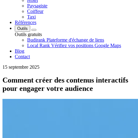
Hôtel
Paysagiste
Coiffeur
Taxi
Références
Outils
Outils gratuits
Budirank
Plateforme d'échange de liens
Local Rank
Vérifiez vos positions Google Maps
Blog
Contact
15 septembre 2025
Comment créer des contenus interactifs
pour engager votre audience