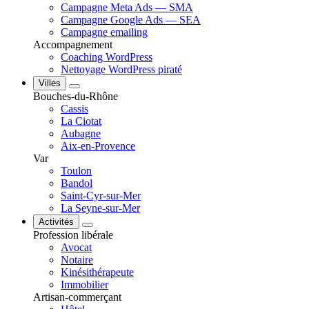
Campagne Meta Ads — SMA
Campagne Google Ads — SEA
Campagne emailing
Accompagnement
Coaching WordPress
Nettoyage WordPress piraté
Villes
Bouches-du-Rhône
Cassis
La Ciotat
Aubagne
Aix-en-Provence
Var
Toulon
Bandol
Saint-Cyr-sur-Mer
La Seyne-sur-Mer
Activités
Profession libérale
Avocat
Notaire
Kinésithérapeute
Immobilier
Artisan-commerçant