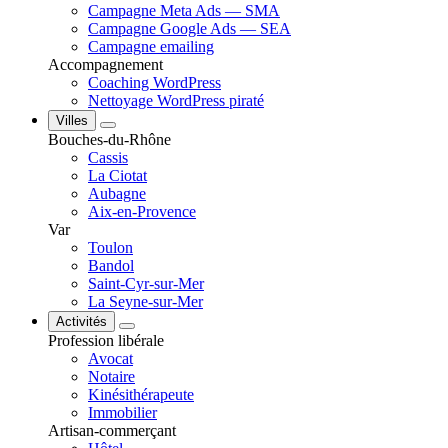
Campagne Meta Ads — SMA
Campagne Google Ads — SEA
Campagne emailing
Accompagnement
Coaching WordPress
Nettoyage WordPress piraté
Villes
Bouches-du-Rhône
Cassis
La Ciotat
Aubagne
Aix-en-Provence
Var
Toulon
Bandol
Saint-Cyr-sur-Mer
La Seyne-sur-Mer
Activités
Profession libérale
Avocat
Notaire
Kinésithérapeute
Immobilier
Artisan-commerçant