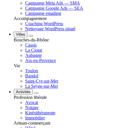
Campagne Meta Ads — SMA
Campagne Google Ads — SEA
Campagne emailing
Accompagnement
Coaching WordPress
Nettoyage WordPress piraté
Villes
Bouches-du-Rhône
Cassis
La Ciotat
Aubagne
Aix-en-Provence
Var
Toulon
Bandol
Saint-Cyr-sur-Mer
La Seyne-sur-Mer
Activités
Profession libérale
Avocat
Notaire
Kinésithérapeute
Immobilier
Artisan-commerçant