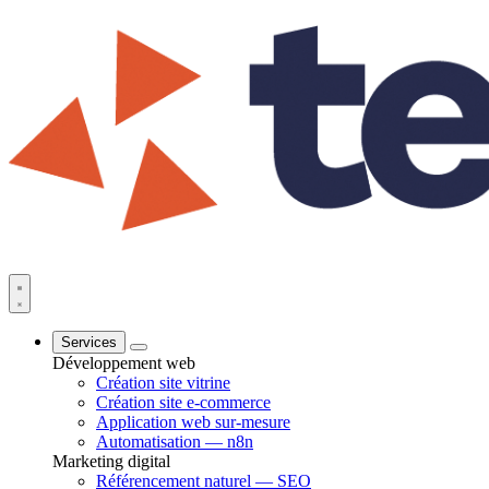
Services
Développement web
Création site vitrine
Création site e-commerce
Application web sur-mesure
Automatisation — n8n
Marketing digital
Référencement naturel — SEO