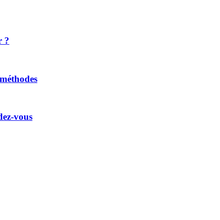
r ?
t méthodes
dez-vous