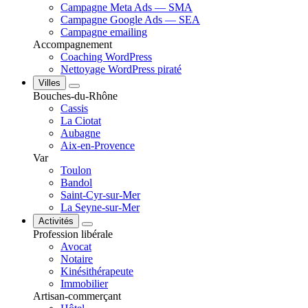
Campagne Meta Ads — SMA
Campagne Google Ads — SEA
Campagne emailing
Accompagnement
Coaching WordPress
Nettoyage WordPress piraté
Villes
Bouches-du-Rhône
Cassis
La Ciotat
Aubagne
Aix-en-Provence
Var
Toulon
Bandol
Saint-Cyr-sur-Mer
La Seyne-sur-Mer
Activités
Profession libérale
Avocat
Notaire
Kinésithérapeute
Immobilier
Artisan-commerçant