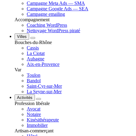
Campagne Meta Ads — SMA
Campagne Google Ads — SEA
Campagne emailing
Accompagnement
Coaching WordPress
Nettoyage WordPress piraté
Villes
Bouches-du-Rhône
Cassis
La Ciotat
Aubagne
Aix-en-Provence
Var
Toulon
Bandol
Saint-Cyr-sur-Mer
La Seyne-sur-Mer
Activités
Profession libérale
Avocat
Notaire
Kinésithérapeute
Immobilier
Artisan-commerçant