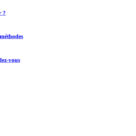
r ?
t méthodes
dez-vous