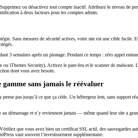
Supprimez ou désactivez tout compte inactif. Attribuez le niveau de perm
entification à deux facteurs pour les comptes admin.
tégie. Sans mesures de sécurité actives, votre site est une cible facile. Et
otégés.
ndant 3 semaines après un piratage. Pendant ce temps : zéro appel entrant
ce ou iThemes Security). Activez le pare-feu et le scanner de malware.
ction dont vous avez besoin.
e gamme sans jamais le réévaluer
ense pas jusqu’à ce que ça cède. Un hébergeur lent, sans support réacti
re au démarrage et n’y reviennent jamais — même quand leur site a grand
érifiez que vous avez bien un certificat SSL actif, des sauvegardes aut
dPress vaut souvent l’investissement supplémentaire.